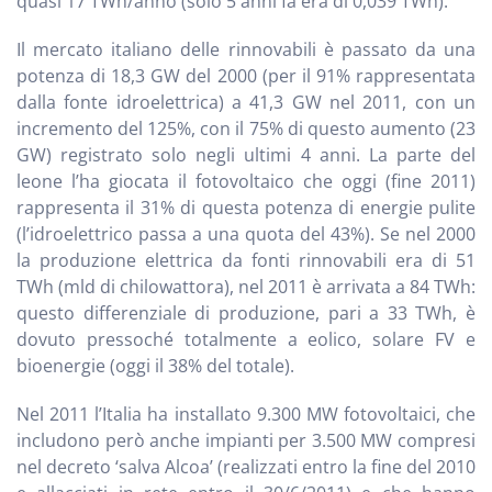
quasi 17 TWh/anno (solo 5 anni fa era di 0,039 TWh).
Il mercato italiano delle rinnovabili è passato da una
potenza di 18,3 GW del 2000 (per il 91% rappresentata
dalla fonte idroelettrica) a 41,3 GW nel 2011, con un
incremento del 125%, con il 75% di questo aumento (23
GW) registrato solo negli ultimi 4 anni. La parte del
leone l’ha giocata il fotovoltaico che oggi (fine 2011)
rappresenta il 31% di questa potenza di energie pulite
(l’idroelettrico passa a una quota del 43%). Se nel 2000
la produzione elettrica da fonti rinnovabili era di 51
TWh (mld di chilowattora), nel 2011 è arrivata a 84 TWh:
questo differenziale di produzione, pari a 33 TWh, è
dovuto pressoché totalmente a eolico, solare FV e
bioenergie (oggi il 38% del totale).
Nel 2011 l’Italia ha installato 9.300 MW fotovoltaici, che
includono però anche impianti per 3.500 MW compresi
nel decreto ‘salva Alcoa’ (realizzati entro la fine del 2010