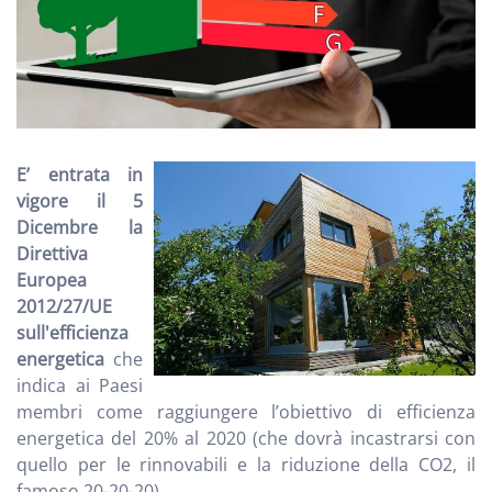
E’ entrata in
vigore il 5
Dicembre la
Direttiva
Europea
2012/27/UE
sull'efficienza
energetica
che
indica ai Paesi
membri come raggiungere l’obiettivo di efficienza
energetica del 20% al 2020 (che dovrà incastrarsi con
quello per le rinnovabili e la riduzione della CO2, il
famoso 20-20-20).